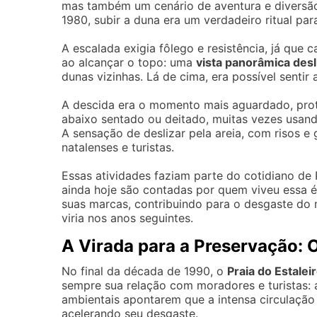
mas também um cenário de aventura e diversão
1980, subir a duna era um verdadeiro ritual p
A escalada exigia fôlego e resistência, já que
ao alcançar o topo: uma
vista panorâmica des
dunas vizinhas. Lá de cima, era possível sentir 
A descida era o momento mais aguardado, pr
abaixo sentado ou deitado, muitas vezes usan
A sensação de deslizar pela areia, com risos e
natalenses e turistas.
Essas atividades faziam parte do cotidiano de 
ainda hoje são contadas por quem viveu essa 
suas marcas, contribuindo para o desgaste do
viria nos anos seguintes.
A Virada para a Preservação: 
No final da década de 1990, o
Praia do Estalei
sempre sua relação com moradores e turistas:
ambientais apontarem que a intensa circulaçã
acelerando seu desgaste.