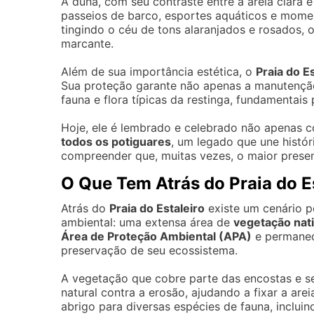
A duna, com seu contraste entre a areia clara 
passeios de barco, esportes aquáticos e mome
tingindo o céu de tons alaranjados e rosados,
marcante.
Além de sua importância estética, o
Praia do E
Sua proteção garante não apenas a manutençã
fauna e flora típicas da restinga, fundamentais 
Hoje, ele é lembrado e celebrado não apenas
todos os potiguares
, um legado que une históri
compreender que, muitas vezes, o maior presen
O Que Tem Atrás do Praia do E
Atrás do
Praia do Estaleiro
existe um cenário p
ambiental: uma extensa área de
vegetação nati
Área de Proteção Ambiental (APA)
e permanece
preservação de seu ecossistema.
A vegetação que cobre parte das encostas e se
natural contra a erosão, ajudando a fixar a are
abrigo para diversas espécies de fauna, inclui