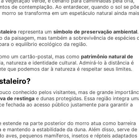
e a vegetação verde, é cenário para caminhadas pela orla,
ntos de contemplação. Ao entardecer, quando o sol se põ
 o morro se transforma em um espetáculo natural ainda mai
staleiro
representa um
símbolo de preservação ambiental
.
o da paisagem, mas também a sobrevivência de espécies 
para o equilíbrio ecológico da região.
 como um cartão-postal, mas como
patrimônio natural de
a, natureza e identidade cultural. Admirá-lo à distância é
te que podemos dar à natureza é respeitar seus limites.
staleiro?
ouco conhecido pelos visitantes, mas de grande importânc
va de restinga
e dunas protegidas. Essa região integra um
 fechada ao acesso público justamente para garantir a
 estende na parte posterior do morro atua como barreira
ia e mantendo a estabilidade da duna. Além disso, serve de
ndo aves, pequenos mamíferos, insetos e répteis adaptados