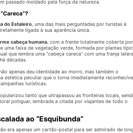
um passado moldado pela força da natureza.
 “Careca”?
ia do Estaleiro
, uma das mais perguntadas por turistas é
retamente ligada à sua aparência única.
rme cabeça humana
, com a frente totalmente coberta por
be uma faixa de vegetação verde, formada por plantas típi
sual que lembra uma “cabeça careca” com uma franja latera
 há décadas.
va não apenas deu identidade ao morro, mas também o
sa estética peculiar que o torna imediatamente reconhecíve
campanhas turísticas.
popularizou tanto que ultrapassou as fronteiras locais, send
oral potiguar, lembrada e citada por viajantes de todo o
scalada ao “Esquibunda”
ão era apenas um cartão-postal para ser admirado de long