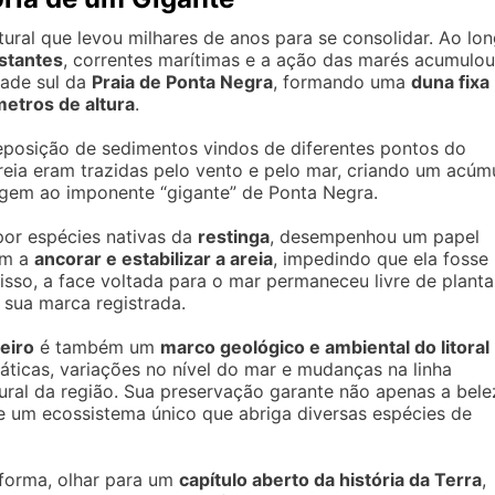
ural que levou milhares de anos para se consolidar. Ao lo
nstantes
, correntes marítimas e a ação das marés acumulou
dade sul da
Praia de Ponta Negra
, formando uma
duna fixa
etros de altura
.
posição de sedimentos vindos de diferentes pontos do
reia eram trazidas pelo vento e pelo mar, criando um acúm
igem ao imponente “gigante” de Ponta Negra.
por espécies nativas da
restinga
, desempenhou um papel
am a
ancorar e estabilizar a areia
, impedindo que ela fosse
isso, a face voltada para o mar permaneceu livre de planta
 sua marca registrada.
leiro
é também um
marco geológico e ambiental do litoral
áticas, variações no nível do mar e mudanças na linha
atural da região. Sua preservação garante não apenas a bele
e um ecossistema único que abriga diversas espécies de
 forma, olhar para um
capítulo aberto da história da Terra
,