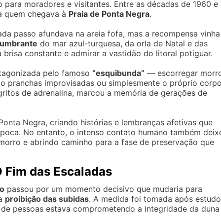
 para moradores e visitantes. Entre as décadas de 1960 e
ara quem chegava à
Praia de Ponta Negra
.
 cada passo afundava na areia fofa, mas a recompensa vinha
lumbrante
do mar azul-turquesa, da orla de Natal e das
a brisa constante e admirar a vastidão do litoral potiguar.
otagonizada pelo famoso
“esquibunda”
— escorregar morr
do pranchas improvisadas ou simplesmente o próprio corpo
 gritos de adrenalina, marcou a memória de gerações de
Ponta Negra, criando histórias e lembranças afetivas que
época. No entanto, o intenso contato humano também deix
 morro e abrindo caminho para a fase de preservação que
O Fim das Escaladas
ro
passou por um momento decisivo que mudaria para
 a
proibição das subidas
. A medida foi tomada após estudo
o de pessoas estava comprometendo a integridade da duna