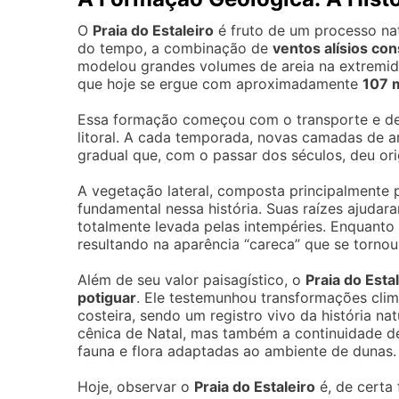
O
Praia do Estaleiro
é fruto de um processo nat
do tempo, a combinação de
ventos alísios co
modelou grandes volumes de areia na extremi
que hoje se ergue com aproximadamente
107 m
Essa formação começou com o transporte e de
litoral. A cada temporada, novas camadas de a
gradual que, com o passar dos séculos, deu or
A vegetação lateral, composta principalmente 
fundamental nessa história. Suas raízes ajudar
totalmente levada pelas intempéries. Enquanto 
resultando na aparência “careca” que se tornou
Além de seu valor paisagístico, o
Praia do Esta
potiguar
. Ele testemunhou transformações clim
costeira, sendo um registro vivo da história n
cênica de Natal, mas também a continuidade d
fauna e flora adaptadas ao ambiente de dunas.
Hoje, observar o
Praia do Estaleiro
é, de certa