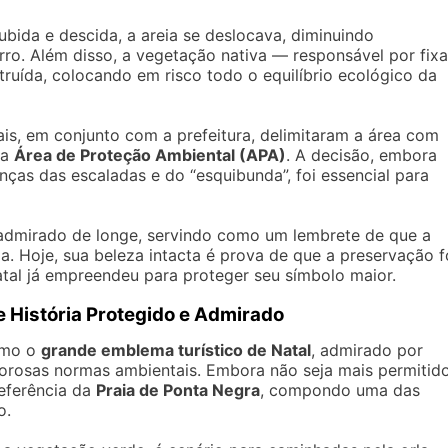
ubida e descida, a areia se deslocava, diminuindo
rro. Além disso, a vegetação nativa — responsável por fixa
truída, colocando em risco todo o equilíbrio ecológico da
tais, em conjunto com a prefeitura, delimitaram a área com
ma
Área de Proteção Ambiental (APA)
. A decisão, embora
ças das escaladas e do “esquibunda”, foi essencial para
admirado de longe, servindo como um lembrete de que a
a. Hoje, sua beleza intacta é prova de que a preservação f
tal já empreendeu para proteger seu símbolo maior.
e História Protegido e Admirado
omo o
grande emblema turístico de Natal
, admirado por
gorosas normas ambientais. Embora não seja mais permitid
referência da
Praia de Ponta Negra
, compondo uma das
o.