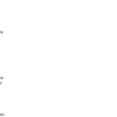
e
s
da
ia
a
 ao