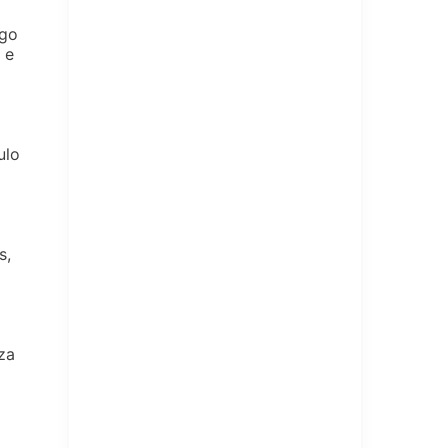
ngo
 e
ulo
s,
za