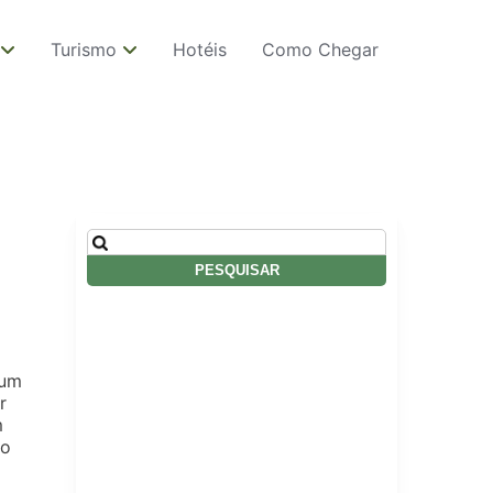
Turismo
Hotéis
Como Chegar
Pesquisar
por:
 um
r
m
no