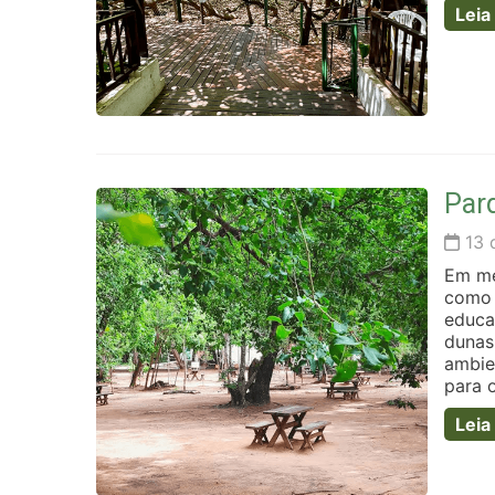
Leia
Par
13 
Em me
como 
educa
dunas
ambie
para o
Leia