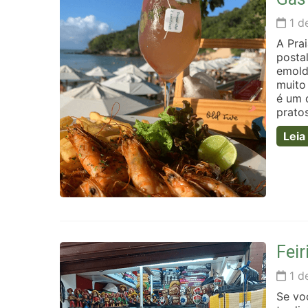
1 d
A Pra
posta
emold
muito
é um 
pratos
Leia
Feir
1 d
Se vo