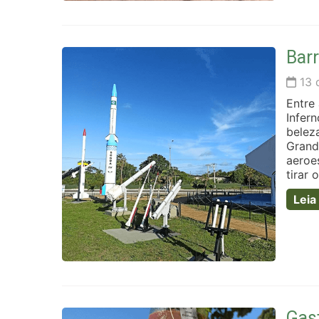
Barr
13 
Entre
Infer
beleza
Grand
aeroe
tirar 
Leia
Gas