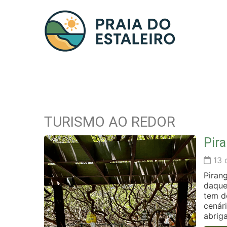
TURISMO AO REDOR
Pira
13 
Piran
daque
tem d
cenári
abrig