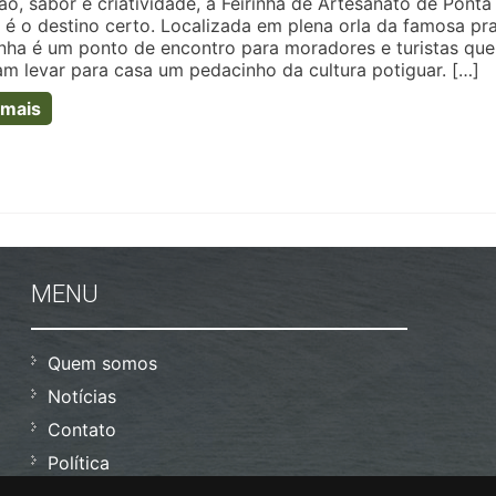
ão, sabor e criatividade, a Feirinha de Artesanato de Ponta
 é o destino certo. Localizada em plena orla da famosa pra
rinha é um ponto de encontro para moradores e turistas que
am levar para casa um pedacinho da cultura potiguar. […]
 mais
MENU
Quem somos
Notícias
Contato
Política