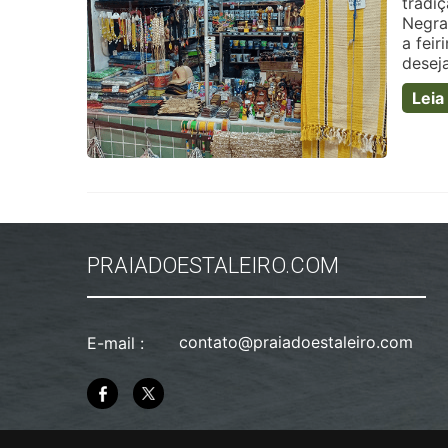
tradiç
Negra
a fei
desej
Leia
PRAIADOESTALEIRO.COM
contato@praiadoestaleiro.com
E-mail :